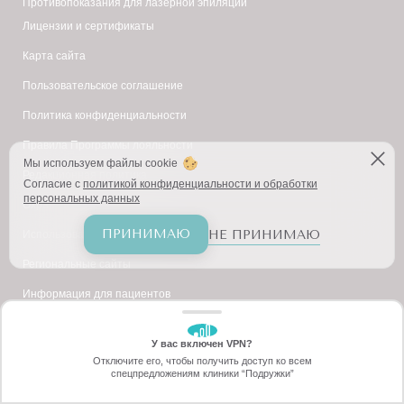
Противопоказания для лазерной эпиляции
Лицензии и сертификаты
Карта сайта
Пользовательское соглашение
Политика конфиденциальности
Правила Программы лояльности
Мы используем файлы cookie
Редакционная политика
Согласие с
политикой конфиденциальности и обработки
персональных данных
Охрана труда
ПРИНИМАЮ
НЕ ПРИНИМАЮ
Использование сертификатов
Региональные сайты
Информация для пациентов
Правила оказания услуг
У вас включен VPN?
ЗАБЕРИТЕ СКИДКУ
Правила розыгрыша "Колесо фортуны"
Отключите его, чтобы получить доступ ко всем
70%
спецпредложениям клиники “Подружки”
Онлайн-запись
Позвоните
Согласие на общение в мессенджерах