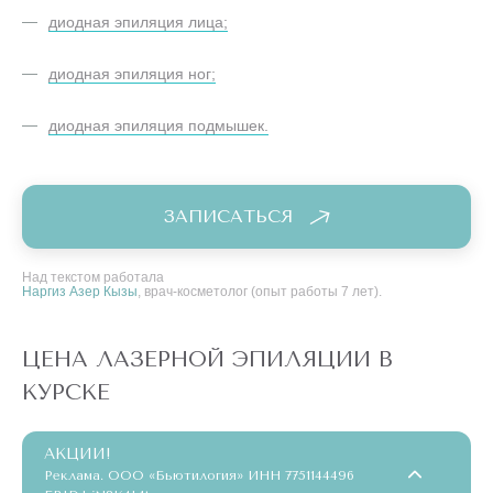
диодная эпиляция лица;
диодная эпиляция ног;
диодная эпиляция подмышек.
ЗАПИСАТЬСЯ
Над текстом работала
Наргиз Азер Кызы
, врач-косметолог (опыт работы 7 лет).
ЦЕНА ЛАЗЕРНОЙ ЭПИЛЯЦИИ В
КУРСКЕ
АКЦИИ!
Реклама. ООО «Бьютилогия» ИНН 7751144496