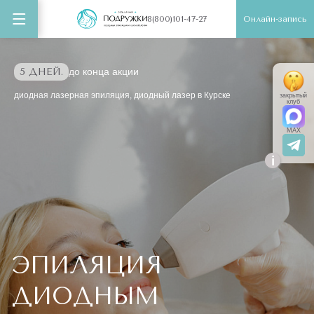
Онлайн-запись
8(800)101-47-27
5 ДНЕЙ.
до конца акции
диодная лазерная эпиляция, диодный лазер в Курске
закрытый
клуб
MAX
i
ЭПИЛЯЦИЯ
ДИОДНЫМ