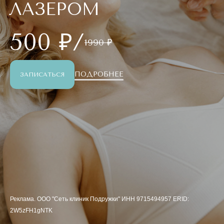
ЛАЗЕРОМ
500 ₽/
1990 ₽
ПОДРОБНЕЕ
ЗАПИСАТЬСЯ
Реклама. ООО "Сеть клиник Подружки" ИНН 9715494957 ERID:
2W5zFH1gNTK