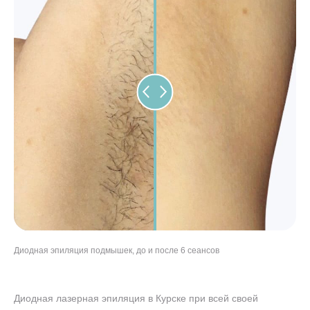
Диодная эпиляция подмышек, до и после 6 сеансов
Диодная эпиляция ног, до и после 8 сеансов
Диодная эпиляция бикини, до и после 5 сеансов
"Диодная эпиляция лица, до и после 7 сеансов
Диодная лазерная эпиляция в Курске при всей своей