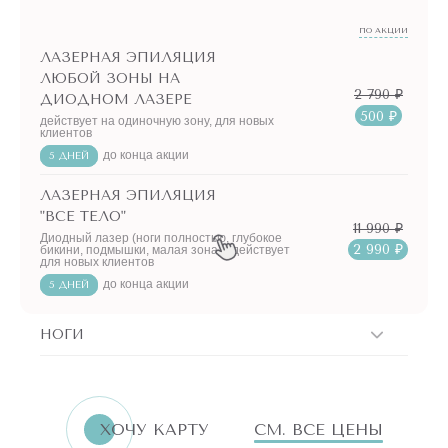
ПО АКЦИИ
ЛАЗЕРНАЯ ЭПИЛЯЦИЯ
ЛЮБОЙ ЗОНЫ НА
2 790 ₽
ДИОДНОМ ЛАЗЕРЕ
500 ₽
действует на одиночную зону, для новых
клиентов
до конца акции
5 ДНЕЙ
ЛАЗЕРНАЯ ЭПИЛЯЦИЯ
"ВСЕ ТЕЛО"
11 990 ₽
Диодный лазер (ноги полностью, глубокое
2 990 ₽
бикини, подмышки, малая зона) - действует
для новых клиентов
до конца акции
5 ДНЕЙ
НОГИ
ERID:LjN8K4L1t
7751144496
ИНН
ХОЧУ КАРТУ
СМ. ВСЕ ЦЕНЫ
«Бьютилогия»
Реклама. ООО
АКЦИИ!