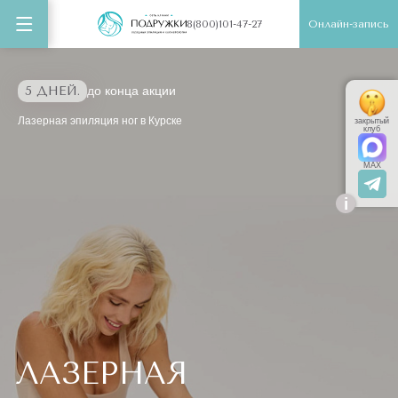
Онлайн-запись
8(800)101-47-27
5 ДНЕЙ.
до конца акции
Лазерная эпиляция ног в Курске
закрытый
клуб
MAX
i
ЛАЗЕРНАЯ