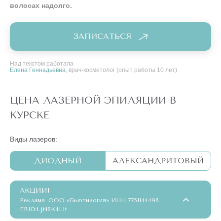
волосах надолго.
ЗАПИСАТЬСЯ
Над текстом работала
Елена Геннадьевна
, врач-косметолог (опыт работы 10 лет).
ЦЕНА ЛАЗЕРНОЙ ЭПИЛЯЦИИ В
КУРСКЕ
Виды лазеров:
ДИОДНЫЙ
АЛЕКСАНДРИТОВЫЙ
АКЦИИ!
Реклама. ООО «Бьютилогия» ИНН 7751144496
ERID:LjN8K4L1t