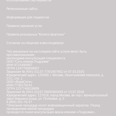
Использование сертификатов
Региональные сайты
Информация для пациентов
Правила оказания услуг
Правила розыгрыша "Колесо фортуны"
Согласие на общение в мессенджерах
*На указанные на настоящем сайте услуги могут быть
противопоказания,
необходима консультация специалиста
ООО "Сеть клиник Подружки"
ИНН 9715494957
ОГРН 1247700659007
Лицензия № Л041-01137-77/01957952 от 07.03.2025
Юридический адрес: 125009, г. Москва, Леонтьевский переулок, д.
21/1, стр. 1
ООО «ВоркСити»
ИНН 7730178141
ОГРН 1157746618809
Лицензия № Л041-01167-59/00364493 от 13.07.2018
Юридический адрес: 127018, город Москва, вн.тер.г. муниципальный
округ Марьина роща, ул. Полковая, д. 3
8 (800) 301-76-37
*Описание процедур носит информационный характер. Перед
проведением любой процедуры
проводится очная консультация врача клиники «Подружки».