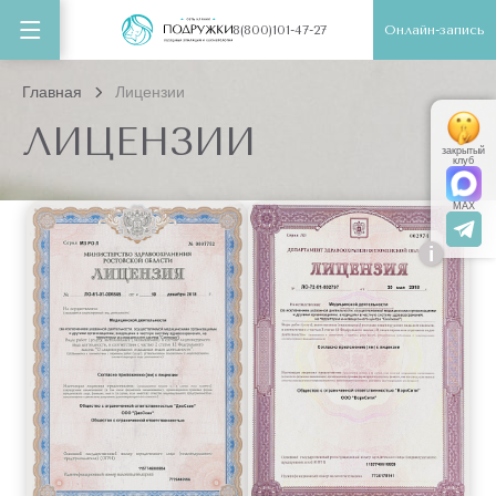
Онлайн-запись
8(800)101-47-27
Главная
Лицензии
ЛИЦЕНЗИИ
закрытый
клуб
MAX
i