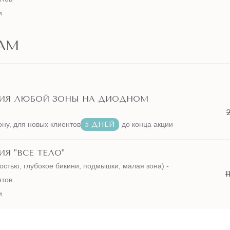
и
АМ
ЦИЯ ЛЮБОЙ ЗОНЫ НА ДИОДНОМ
ону, для новых клиентов
5 ДНЕЙ
до конца акции
Я "ВСЕ ТЕЛО"
остью, глубокое бикини, подмышки, малая зона) -
1
нтов
и