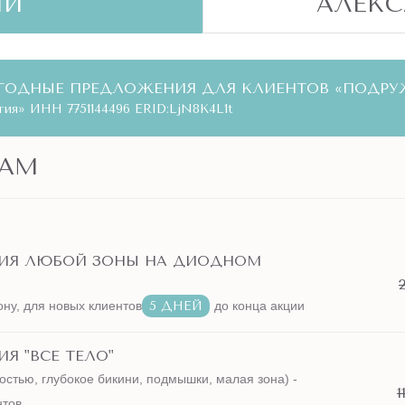
ЫЙ
АЛЕК
ГОДНЫЕ ПРЕДЛОЖЕНИЯ ДЛЯ КЛИЕНТОВ «ПОДРУ
ия» ИНН 7751144496 ERID:LjN8K4L1t
АМ
ЦИЯ ЛЮБОЙ ЗОНЫ НА ДИОДНОМ
ону, для новых клиентов
5 ДНЕЙ
до конца акции
Я "ВСЕ ТЕЛО"
остью, глубокое бикини, подмышки, малая зона) -
1
нтов