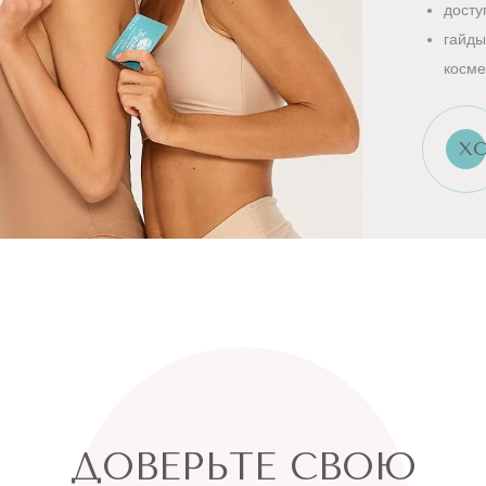
досту
гайды
косме
ХО
ДОВЕРЬТЕ СВОЮ