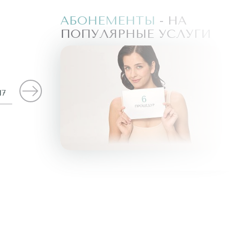
А
АБОНЕМЕНТЫ
- НА
ЛУГИ
ПОПУЛЯРНЫЕ УСЛУГИ
17
ИЛЯЦИЯ БИКИНИ (ГЛУБОКОЕ)
ДИОДНЫМ ЛАЗЕРОМ
6
ПРОЦЕДУР
/
193 ₽
29940 ₽
КУПИТЬ АБОНЕМЕНТ