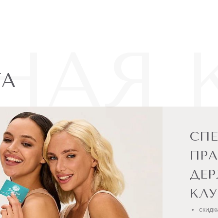
НАЯ 
ТА
СП
ПРА
ДЕ
КЛУ
скидк