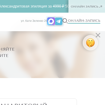
товая эпиляция за
4990 ₽
500 ₽ ー любая зона. Только для 
ОНЛАЙН ЗАПИСЬ
ОНЛАЙН-ЗАПИСЬ
ул. Кати Зеленко 26
НЯЙТЕ
ИТЕ