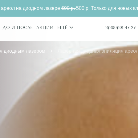
азере
690 р.
500 р. Только для новых клиентов.
Эпиля
8(800)101-47-27
ДО И ПОСЛЕ
АКЦИИ
ЕЩЁ
я диодным лазером
Лазерная диодная эпиляция арео