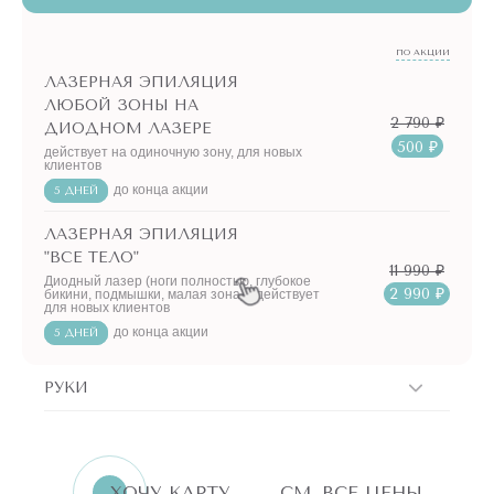
ПО АКЦИИ
ЛАЗЕРНАЯ ЭПИЛЯЦИЯ
ЛЮБОЙ ЗОНЫ НА
2 790 ₽
ДИОДНОМ ЛАЗЕРЕ
500 ₽
действует на одиночную зону, для новых
клиентов
до конца акции
5 ДНЕЙ
ЛАЗЕРНАЯ ЭПИЛЯЦИЯ
"ВСЕ ТЕЛО"
11 990 ₽
Диодный лазер (ноги полностью, глубокое
2 990 ₽
бикини, подмышки, малая зона) - действует
для новых клиентов
до конца акции
5 ДНЕЙ
РУКИ
ERID:LjN8K4L1t
7751144496
ИНН
ХОЧУ КАРТУ
СМ. ВСЕ ЦЕНЫ
«Бьютилогия»
Реклама. ООО
АКЦИИ!