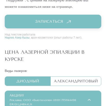
“Подружки”. С ценами на лазерную эпиляцию вы
можете ознакомиться ниже на странице.
ЗАПИСАТЬСЯ
Над текстом работала
Наргиз Азер Кызы
, врач-косметолог (опыт работы 7 лет).
ЦЕНА ЛАЗЕРНОЙ ЭПИЛЯЦИИ В
КУРСКЕ
Виды лазеров:
ДИОДНЫЙ
АЛЕКСАНДРИТОВЫЙ
АКЦИИ!
Реклама. ООО «Бьютилогия» ИНН 7751144496
ERID:LjN8K4L1t