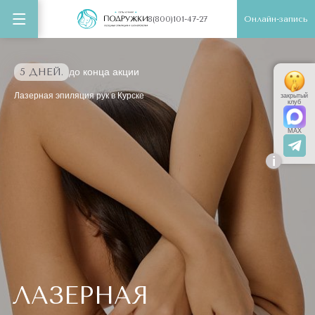
Онлайн-запись
8(800)101-47-27
5 ДНЕЙ.
до конца акции
Лазерная эпиляция рук в Курске
закрытый
клуб
MAX
i
ЛАЗЕРНАЯ