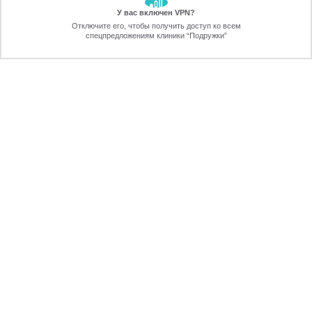
У вас включен VPN?
ЗАБЕРИТЕ СКИДКУ
Отключите его, чтобы получить доступ ко всем
70%
спецпредложениям клиники “Подружки”
Онлайн-запись
Позвоните
ПОДГОТОВКА К ПРОЦЕДУРЕ, УХОД
ПОСЛЕ ЭПИЛЯЦИИ
ПЕРЕЗВОНИМ
через 30 секунд
ЖДУ ЗВОНКА!