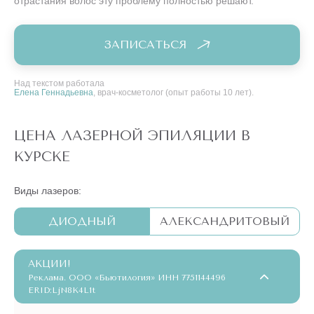
отрастания волос эту проблему полностью решают.
ЗАПИСАТЬСЯ
Над текстом работала
Елена Геннадьевна
, врач-косметолог (опыт работы 10 лет).
ЦЕНА ЛАЗЕРНОЙ ЭПИЛЯЦИИ В
КУРСКЕ
Виды лазеров:
ДИОДНЫЙ
АЛЕКСАНДРИТОВЫЙ
АКЦИИ!
Реклама. ООО «Бьютилогия» ИНН 7751144496
ERID:LjN8K4L1t