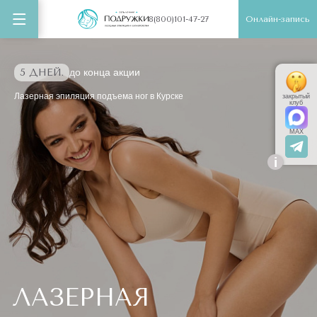
Онлайн-запись
8(800)101-47-27
5 ДНЕЙ.
до конца акции
Лазерная эпиляция подъема ног в Курске
закрытый
клуб
MAX
i
ЛАЗЕРНАЯ