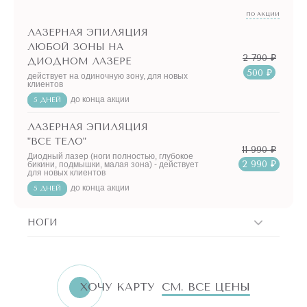
ПО АКЦИИ
ЛАЗЕРНАЯ ЭПИЛЯЦИЯ
ЛЮБОЙ ЗОНЫ НА
2 790 ₽
ДИОДНОМ ЛАЗЕРЕ
500 ₽
действует на одиночную зону, для новых
клиентов
до конца акции
5 ДНЕЙ
ЛАЗЕРНАЯ ЭПИЛЯЦИЯ
"ВСЕ ТЕЛО"
11 990 ₽
Диодный лазер (ноги полностью, глубокое
2 990 ₽
бикини, подмышки, малая зона) - действует
для новых клиентов
до конца акции
5 ДНЕЙ
НОГИ
ERID:LjN8K4L1t
7751144496
ИНН
ХОЧУ КАРТУ
СМ. ВСЕ ЦЕНЫ
«Бьютилогия»
Реклама. ООО
АКЦИИ!