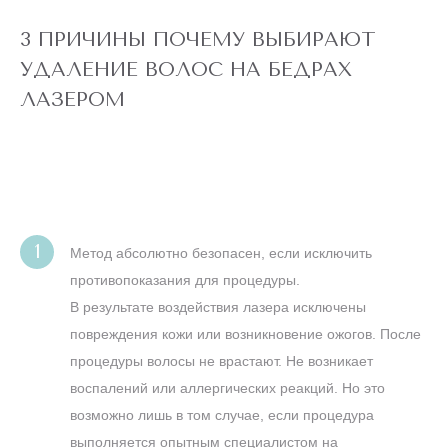
22 360 ₽
полностью,
4 990 ₽
глубокое бикини,
подмышки, малая
3 ПРИЧИНЫ ПОЧЕМУ ВЫБИРАЮТ
зона) действует
для новых
УДАЛЕНИЕ ВОЛОС НА БЕДРАХ
клиентов
до
5 ДНЕЙ
ЛАЗЕРОМ
конца акции
ЛАЗЕРЕ
АЛЕКСАНДРИТОВОМ
ТЕЛО" НА
ЭПИЛЯЦИЯ "ВСЕ
АКЦИЯ! ЛАЗЕРНАЯ
Метод абсолютно безопасен, если исключить
противопоказания для процедуры.
НОГИ
В результате воздействия лазера исключены
повреждения кожи или возникновение ожогов. После
процедуры волосы не врастают. Не возникает
воспалений или аллергических реакций. Но это
возможно лишь в том случае, если процедура
выполняется опытным специалистом на