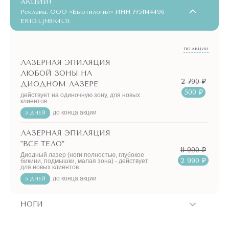
АКЦИИ!
Реклама. ООО «Бьютилогия» ИНН 7751144496
ERID:LjN8K4L1t
ПО АКЦИИ
ЛАЗЕРНАЯ ЭПИЛЯЦИЯ
ЛЮБОЙ ЗОНЫ НА
2 790 ₽
ДИОДНОМ ЛАЗЕРЕ
500 ₽
действует на одиночную зону, для новых
клиентов
до конца акции
5 ДНЕЙ
ЛАЗЕРНАЯ ЭПИЛЯЦИЯ
"ВСЕ ТЕЛО"
11 990 ₽
Диодный лазер (ноги полностью, глубокое
2 990 ₽
бикини, подмышки, малая зона) - действует
для новых клиентов
до конца акции
5 ДНЕЙ
НОГИ