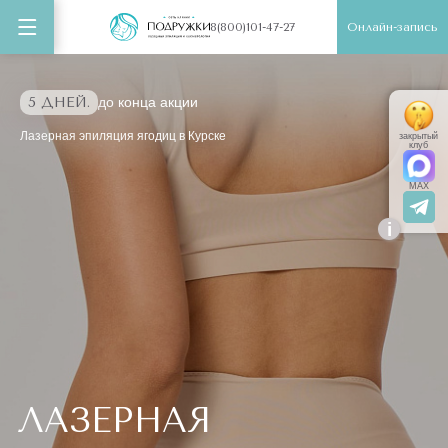
Онлайн-запись
8(800)101-47-27
5 ДНЕЙ.
до конца акции
Лазерная эпиляция ягодиц в Курске
закрытый
клуб
MAX
i
ЛАЗЕРНАЯ