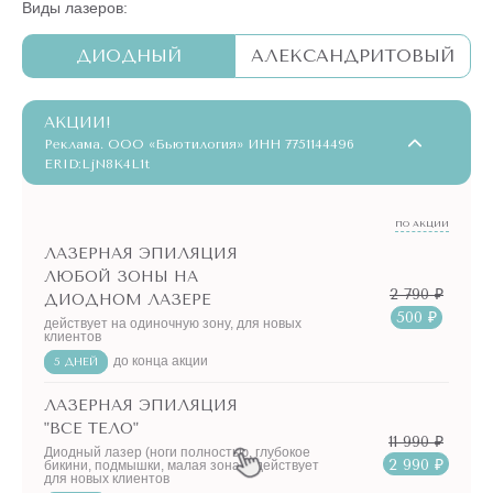
Виды лазеров:
ДИОДНЫЙ
АЛЕКСАНДРИТОВЫЙ
АКЦИИ!
Реклама. ООО «Бьютилогия» ИНН 7751144496
ERID:LjN8K4L1t
ПО АКЦИИ
ЛАЗЕРНАЯ ЭПИЛЯЦИЯ
ЛЮБОЙ ЗОНЫ НА
2 790 ₽
ДИОДНОМ ЛАЗЕРЕ
500 ₽
действует на одиночную зону, для новых
клиентов
до конца акции
5 ДНЕЙ
ЛАЗЕРНАЯ ЭПИЛЯЦИЯ
"ВСЕ ТЕЛО"
11 990 ₽
Диодный лазер (ноги полностью, глубокое
2 990 ₽
бикини, подмышки, малая зона) - действует
для новых клиентов