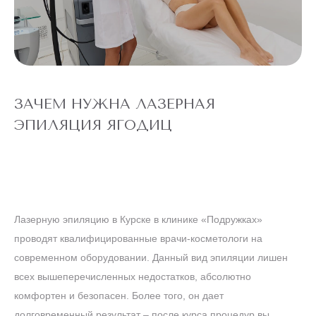
ЛАЗЕРНАЯ
ЭПИЛЯЦИЯ
"ВСЕ ТЕЛО"
Александритовый
лазер (ноги
22 360 ₽
полностью,
4 990 ₽
глубокое бикини,
подмышки, малая
ЗАЧЕМ НУЖНА ЛАЗЕРНАЯ
зона) действует
для новых
ЭПИЛЯЦИЯ ЯГОДИЦ
клиентов
до
5 ДНЕЙ
конца акции
ЛАЗЕРЕ
АЛЕКСАНДРИТОВОМ
Лазерную эпиляцию в Курске в клинике «Подружках»
ТЕЛО" НА
ЭПИЛЯЦИЯ "ВСЕ
АКЦИЯ! ЛАЗЕРНАЯ
проводят квалифицированные врачи-косметологи на
современном оборудовании. Данный вид эпиляции лишен
всех вышеперечисленных недостатков, абсолютно
БИКИНИ
комфортен и безопасен. Более того, он дает
долговременный результат – после курса процедур вы